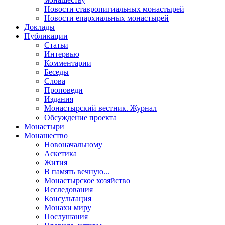
Новости ставропигиальных монастырей
Новости епархиальных монастырей
Доклады
Публикации
Статьи
Интервью
Комментарии
Беседы
Слова
Проповеди
Издания
Монастырский вестник. Журнал
Обсуждение проекта
Монастыри
Монашество
Новоначальному
Аскетика
Жития
В память вечную...
Монастырское хозяйство
Исследования
Консультация
Монахи миру
Послушания