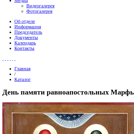
Медиа
Видеогалерея
Фотогалерея
Об отделе
Информация
Председатель
Документы
Календарь
Контакты
Главная
/
Каталог
День памяти равноапостольных Марф