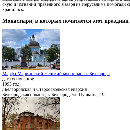
скую и из­гна­нии пра­вед­но­го Ла­за­ря из Иеру­са­ли­ма по­мо­га­ли 
хра­ни­лось.
Монастыри, в которых почитается этот праздник
Марфо-Мариинский женский монастырь г. Белгорода
дата основания:
1993 год
/ Белгородская и Старооскольская епархия
Белгородская область, г. Белгород, ул. Пушкина, 19