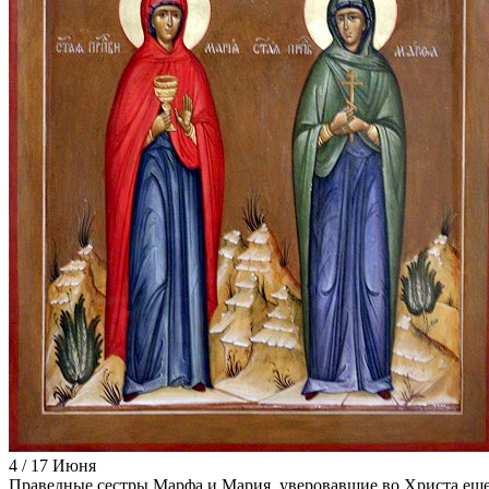
4 / 17 Июня
Пра­вед­ные сест­ры Мар­фа и Ма­рия, уве­ро­вав­шие во Хри­ста еще до