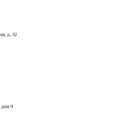
я, д. 32
 дом 9