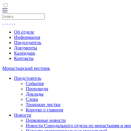
Об отделе
Информация
Председатель
Документы
Календарь
Контакты
Монастырский вестник
Предстоятель
События
Проповеди
Доклады
Слова
Троицкие листки
Коротко о главном
Новости
Церковные новости
Новости Синодального отдела по монастырям и мо
Новости ставропигиальных монастырей