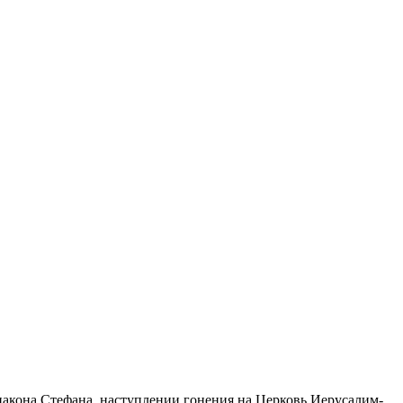
а­ко­на Сте­фа­на, на­ступ­ле­нии го­не­ния на Цер­ковь Иеру­са­лим­