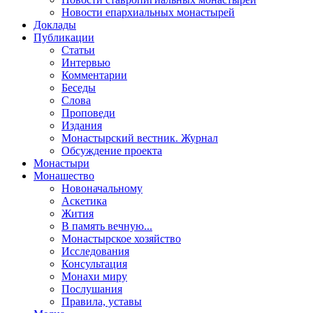
Новости епархиальных монастырей
Доклады
Публикации
Статьи
Интервью
Комментарии
Беседы
Слова
Проповеди
Издания
Монастырский вестник. Журнал
Обсуждение проекта
Монастыри
Монашество
Новоначальному
Аскетика
Жития
В память вечную...
Монастырское хозяйство
Исследования
Консультация
Монахи миру
Послушания
Правила, уставы