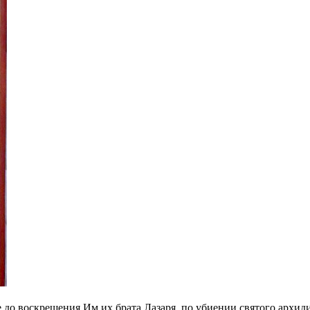
 вос­кре­ше­ния Им их бра­та Ла­за­ря, по уби­е­нии свя­то­го ар­хи­ди­