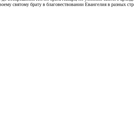
сво­е­му свя­то­му бра­ту в бла­го­вест­во­ва­нии Еван­ге­лия в раз­ных с