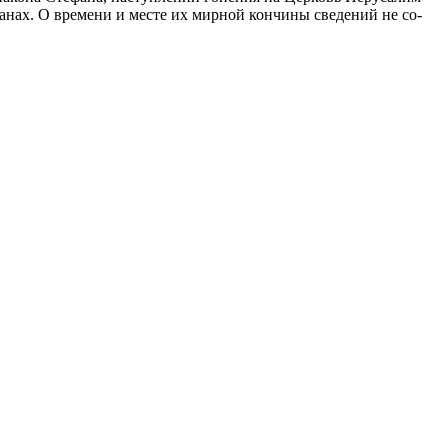
тра­нах. О вре­ме­ни и ме­сте их мир­ной кон­чи­ны све­де­ний не со­