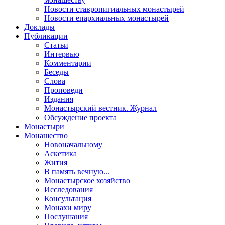
Новости ставропигиальных монастырей
Новости епархиальных монастырей
Доклады
Публикации
Статьи
Интервью
Комментарии
Беседы
Слова
Проповеди
Издания
Монастырский вестник. Журнал
Обсуждение проекта
Монастыри
Монашество
Новоначальному
Аскетика
Жития
В память вечную...
Монастырское хозяйство
Исследования
Консультация
Монахи миру
Послушания