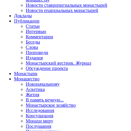
Новости ставропигиальных монастырей
Новости епархиальных монастырей
Доклады
Публикации
Статьи
Интервью
Комментарии
Беседы
Слова
Проповеди
Издания
Монастырский вестник. Журнал
Обсуждение проекта
Монастыри
Монашество
Новоначальному
Аскетика
Жития
В память вечную...
Монастырское хозяйство
Исследования
Консультация
Монахи миру
Послушания