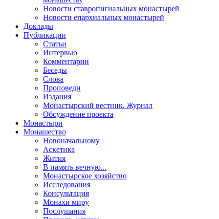
Новости ставропигиальных монастырей
Новости епархиальных монастырей
Доклады
Публикации
Статьи
Интервью
Комментарии
Беседы
Слова
Проповеди
Издания
Монастырский вестник. Журнал
Обсуждение проекта
Монастыри
Монашество
Новоначальному
Аскетика
Жития
В память вечную...
Монастырское хозяйство
Исследования
Консультация
Монахи миру
Послушания