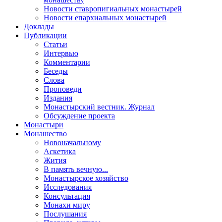
Новости ставропигиальных монастырей
Новости епархиальных монастырей
Доклады
Публикации
Статьи
Интервью
Комментарии
Беседы
Слова
Проповеди
Издания
Монастырский вестник. Журнал
Обсуждение проекта
Монастыри
Монашество
Новоначальному
Аскетика
Жития
В память вечную...
Монастырское хозяйство
Исследования
Консультация
Монахи миру
Послушания