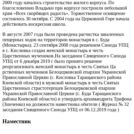
2000 году началось строительство жилого корпуса. По
благословению Владыки при корпусе построили небольшой
храм «Всех скорбящих радость». Торжественное освящение
состоялось 30 октября. С 2004 года на Церковной Горе начала
действовать воскресная школа.
В августе 2007 года были проведена расчистка заваленных
пещерных ходов на территории монастыря в с. Буда
(Монастырка). 23 сентября 2008 года решением Синода УПЦ
в с. Кисливка создан женский монастырь в честь
Царственных мучеников.На заседании Священного Синода
УПЦ от 6 декабря 2019 г было принято решение
реорганизовать женский монастырь в честь Святых Ца
рственных мучеников Белоцерковской епархии Украинской
Православной Церкви (с. Кисловка Таращанского района
Киевской области) в мужской монастырь в честь Святых
Царственных страстотерпцев Белоцерковской епархии
Украинской Православной Церкви (с. Буда Таращанского
района Киевской области) и утвердить архимандрита Трифона
(Зинченко) на должности наместника обители ( Журнал № 32
заседания Священного Синода УПЦ от 06.12.2019 года )
Наместник