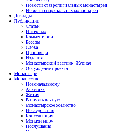
Новости ставропигиальных монастырей
Новости епархиальных монастырей
Доклады
Публикации
Статьи
Интервью
Комментарии
Беседы
Слова
Проповеди
Издания
Монастырский вестник. Журнал
Обсуждение проекта
Монастыри
Монашество
Новоначальному
Аскетика
Жития
В память вечную...
Монастырское хозяйство
Исследования
Консультация
Монахи миру
Послушания