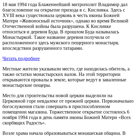
18 мая 1994 года Блаженнейший митрополит Владимир дал
благословение на открытие прихода в с. Кисливка. Здесь с
XVIII века существовала церковь в честь иконы Божией
Матери «Живоносный источник», однако во время Великой
Отечественной войны была разрушена. К Кисливке
относиться и деревня Буда. В прошлом Буда называлась
Монастыркой. Такое название деревня получила от
расположенного здесь мужского пещерного монастыря,
впоследствии разрушенного татарами.
Читать подробнее
Местные жители указывали место, где находилась обитель, а
также остатки монастырских валов. На этой территории
открываются провалы в земле, которые ведут в заваленные
монастырские пещеры.
Место для строительства новой церкви выделили на
Церковной горе невдалеке от прежней церкви. Первоначально
богослужения стали совершать в приспособленном
помещении магазина. Торжественное открытие состоялось 6
ноября 1994 года в день памяти иконы Божией Матери «Всех
скорбящих Радость».
Возле храма начала образовываться монашеская община. В