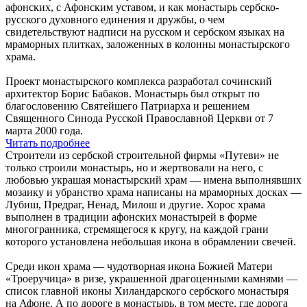
афонских, с Афонским уставом, и как монастырь сербско-
русского духовного единения и дружбы, о чем
свидетельствуют надписи на русском и сербском языках на
мраморных плитках, заложенных в колонны монастырского
храма.
Проект монастырского комплекса разработал сочинский
архитектор Борис Бабаков. Монастырь был открыт по
благословению Святейшего Патриарха и решением
Священного Синода Русской Православной Церкви от 7
марта 2000 года.
Читать подробнее
Строители из сербской строительной фирмы «Путеви» не
только строили монастырь, но и жертвовали на него, с
любовью украшая монастырский храм — имена выполнявших
мозаику и убранство храма написаны на мраморных досках —
Лубиш, Предраг, Ненад, Милош и другие. Хорос храма
выполнен в традиции афонских монастырей в форме
многогранника, стремящегося к кругу, на каждой грани
которого установлена небольшая икона в обрамлении свечей.
Среди икон храма — чудотворная икона Божией Матери
«Троеручица» в ризе, украшенной драгоценными камнями —
список главной иконы Хиландарского сербского монастыря
на Афоне. А по дороге в монастырь, в том месте, где дорога