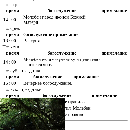
По: втр.
время
богослужение
примечание
Молебен перед иконой Божией
14 : 00
Матери
По: сред.
время
богослужение
примечание
18 : 00
Вечерня
По: четв.
время
богослужение
примечание
Молебен великомученику и целителю
14 : 00
Пантелеимону.
По: суб., праздники
время
богослужение
примечание
16 : 00
Вечернее богослужение.
По: вск., праздники
время
богослужение
примечание
7 : 00
Утреннее монашеское правило
9 : 00
Божественная литургия. Молебен
20 : 00
Вечернее монашеское правило
фотогалерея