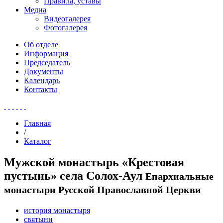
Правила, уставы
Медиа
Видеогалерея
Фотогалерея
Об отделе
Информация
Председатель
Документы
Календарь
Контакты
Главная
/
Каталог
Мужской монастырь «Крестовая
пустынь» села Солох-Аул
Епархиальные
монастыри Русской Православной Церкви
история монастыря
святыни