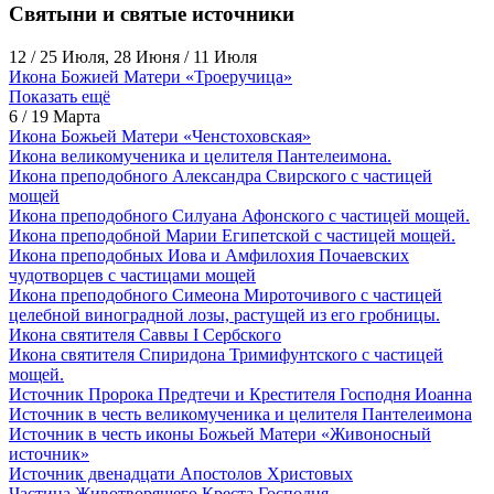
Святыни и святые источники
12 / 25 Июля, 28 Июня / 11 Июля
Икона Божией Матери «Троеручица»
Показать ещё
6 / 19 Марта
Икона Божьей Матери «Ченстоховская»
Икона великомученика и целителя Пантелеимона.
Икона преподобного Александра Свирского с частицей
мощей
Икона преподобного Силуана Афонского с частицей мощей.
Икона преподобной Марии Египетской с частицей мощей.
Икона преподобных Иова и Амфилохия Почаевских
чудотворцев с частицами мощей
Икона преподобного Симеона Мироточивого с частицей
целебной виноградной лозы, растущей из его гробницы.
Икона святителя Саввы I Сербского
Икона святителя Спиридона Тримифунтского с частицей
мощей.
Источник Пророка Предтечи и Крестителя Господня Иоанна
Источник в честь великомученика и целителя Пантелеимона
Источник в честь иконы Божьей Матери «Живоносный
источник»
Источник двенадцати Апостолов Христовых
Частица Животворящего Креста Господня