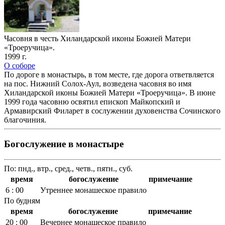
Часовня в честь Хиландарской иконы Божией Матери
«Троеручица».
1999 г.
О соборе
По дороге в монастырь, в том месте, где дорога ответвляется
на пос. Нижний Солох-Аул, возведена часовня во имя
Хиландарской иконы Божией Матери «Троеручица». В июне
1999 года часовню освятил епископ Майкопский и
Армавирский Филарет в сослужении духовенства Сочинского
благочиния.
Богослужение в монастыре
По: пнд., втр., сред., четв., пятн., суб.
время
богослужение
примечание
6 : 00
Утреннее монашеское правило
По будням
время
богослужение
примечание
20 : 00
Вечернее монашеское правило