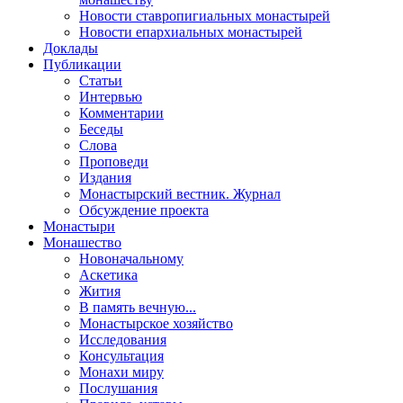
Новости ставропигиальных монастырей
Новости епархиальных монастырей
Доклады
Публикации
Статьи
Интервью
Комментарии
Беседы
Слова
Проповеди
Издания
Монастырский вестник. Журнал
Обсуждение проекта
Монастыри
Монашество
Новоначальному
Аскетика
Жития
В память вечную...
Монастырское хозяйство
Исследования
Консультация
Монахи миру
Послушания