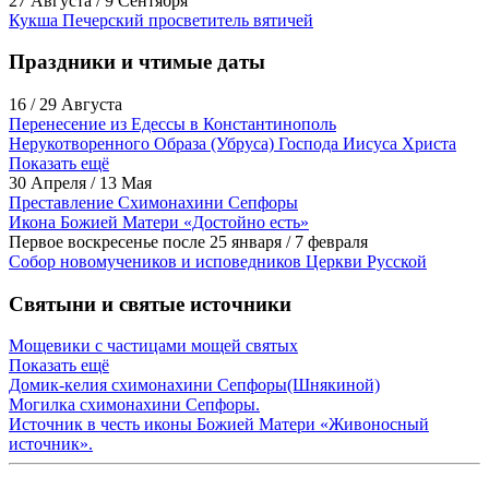
27 Августа / 9 Сентября
Кукша Печерский просветитель вятичей
Праздники и чтимые даты
16 / 29 Августа
Перенесение из Едессы в Константинополь
Нерукотворенного Образа (Убруса) Господа Иисуса Христа
Показать ещё
30 Апреля / 13 Мая
Преставление Схимонахини Сепфоры
Икона Божией Матери «Достойно есть»
Первое воскресенье после 25 января / 7 февраля
Собор новомучеников и исповедников Церкви Русской
Святыни и святые источники
Мощевики с частицами мощей святых
Показать ещё
Домик-келия схимонахини Сепфоры(Шнякиной)
Могилка схимонахини Сепфоры.
Источник в честь иконы Божией Матери «Живоносный
источник».