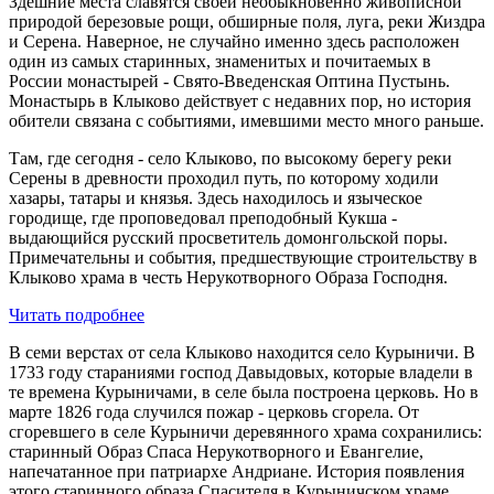
Здешние места славятся своей необыкновенно живописной
природой березовые рощи, обширные поля, луга, реки Жиздра
и Серена. Наверное, не случайно именно здесь расположен
один из самых старинных, знаменитых и почитаемых в
России монастырей - Свято-Введенская Оптина Пустынь.
Монастырь в Клыково действует с недавних пор, но история
обители связана с событиями, имевшими место много раньше.
Там, где сегодня - село Клыково, по высокому берегу реки
Серены в древности проходил путь, по которому ходили
хазары, татары и князья. Здесь находилось и языческое
городище, где проповедовал преподобный Кукша -
выдающийся русский просветитель домонгольской поры.
Примечательны и события, предшествующие строительству в
Клыково храма в честь Hepyкотворного Образа Господня.
Читать подробнее
В семи верстах от села Клыково находится село Курыничи. В
1733 году стараниями господ Давыдовых, которые владели в
те времена Курыничами, в селе была построена церковь. Но в
марте 1826 года случился пожар - церковь сгорела. От
сгоревшего в селе Курыничи деревянного храма сохранились:
старинный Образ Спаса Нерукотворного и Евангелие,
напечатанное при патриархе Андриане. История появления
этого старинного образа Спасителя в Курыничском храме