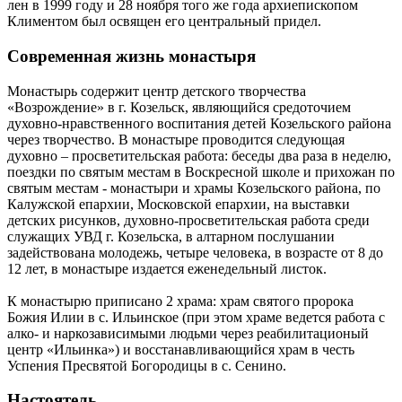
лен в 1999 году и 28 ноября того же года архиепископом
Климентом был освящен его центральный придел.
Современная жизнь монастыря
Монастырь содержит центр детского творчества
«Возрождение» в г. Козельск, являющийся средоточием
духовно-нравственного воспитания детей Козельского района
через творчество. В монастыре проводится следующая
духовно – просветительская работа: беседы два раза в неделю,
поездки по святым местам в Воскресной школе и прихожан по
святым местам - монастыри и храмы Козельского района, по
Калужской епархии, Московской епархии, на выставки
детских рисунков, духовно-просветительская работа среди
служащих УВД г. Козельска, в алтарном послушании
задействована молодежь, четыре человека, в возрасте от 8 до
12 лет, в монастыре издается еженедельный листок.
К монастырю приписано 2 храма: храм святого пророка
Божия Илии в с. Ильинское (при этом храме ведется работа с
алко- и наркозависимыми людьми через реабилитационый
центр «Ильинка») и восстанавливающийся храм в честь
Успения Пресвятой Богородицы в с. Сенино.
Настоятель