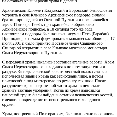
на останках крыши росли трава и деревья.
Архиепископ Климент Калужский и Боровский благословил
устроить в селе Клыково Архиерейское подворье силами
братии, пришедшей из Оптиной Пустыни и поселившейся
здесь. 11 января 1993 г. при храме было образовано
Архиерейское подворье, а 18 октября того же года
настоятелем подворья был назначен игумен Петр (Барабан).
При подворье начала формироваться монашеская община, а 17
июля 2001 г. было принято Постановление Священного
Синода об открытии в селе Клыково мужского монастыря
Спаса Нерукотворного Пустыни.
С передачей храма начались восстановительные работы. Храм
Спаса Нерукотворного находился в полном запустении и
разрухе. За годы советской власти местный колхоз сначала
использовал здание храма как зернохранилище, а потом
приспособил под мастерскую по ремонту техники. После
разрушения крыши трапезной части храма в нем стали
хранить азотные удобрения. Когда из храма вывозился
наносной грунт, были найдены останки человеческих костей,
имевшие повреждение от огнестрельного и холодного
оружия.
Храм, построенный Полторацким, был полностью восстанов­