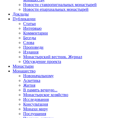
Новости ставропигиальных монастырей
Новости епархиальных монастырей
Доклады
Публикации
Статьи
Интервью
Комментарии
Беседы
Слова
Проповеди
Издания
Монастырский вестник. Журнал
Обсуждение проекта
Монастыри
Монашество
Новоначальному
Аскетика
Жития
В память вечную...
Монастырское хозяйство
Исследования
Консультация
Монахи миру
Послушания