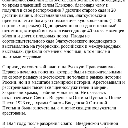
то время владевшей селом Клыково, благодаря чему и
получил в свое распоряжение 7 десятин старого сада и 20
десятин пашни. Восстанавливая сад, Златоустовский
превратил его в богатую помологическую коллекцию (1 500
сортовых деревьев). Одновременно он создал и плодовый
питомник, который выпускал ежегодно до 40 тысяч саженцев
яблони и других плодовых пород. Плоды из
сортоиспытательного сада Златоустовского неоднократно
выставлялись на губернских, российских и международных
выставках, где были отмечены многими, в том числе и
золотыми медалями.
С приходом советской власти на Русскую Православную
Церковь начались гонения, которые были исключительными
по своему размаху и жестокости не только в рамках истории
России, но и в масштабе всемирной истории. Арестовывали и
расстреливали тысячи священнослужителей и мирян.
Закрывали храмы, грабили монастыри. Не оказалась
исключением и Свято - Введенская Оптина Пустынь. После
Пасхи 1923 года храмы Свято - Введенской Оптиной
Пустыни были запечатаны, а многие священ­нослужители
арестованы.
В 1924 году, после разорения Свято - Введенской Оптиной