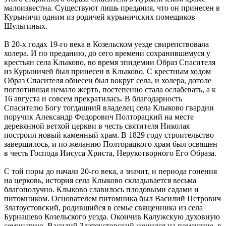
малоизвестна. Существуют лишь предания, что он принесен в
Курыничи одним из родичей курыничских помещиков
Шульгиных.
В 20-х годах 19-го века в Козельском уезде свирепствовала
холера. И по преданию, до сего времени сохранившемуся у
крестьян села Клыково, во время эпидемии Образ Спасителя
из Курыничей был принесен в Клыково. С крестным ходом
Образ Спасителя обнесен был вокруг села, и холера, дотоле
поглотившая немало жертв, постепенно стала ослабевать, а к
16 августа и совсем прекратилась. В благодарность
Спасителю Богу тогдашний владелец села Клыково гвардии
поручик Александр Федорович Полторацкий на месте
деревянной ветхой церкви в честь святителя Николая
построил новый каменный храм. В 1829 году строительство
завершилось, и по желанию Полторацкого храм был освящен
в честь Господа Иисуса Христа, Нерукотворного Его Образа.
С той поры до начала 20-го века, а значит, и периода гонения
на церковь, история села Клыково складывается весьма
благополучно. Клыково славилось плодовыми садами и
питомником. Основателем питомника был Василий Петрович
Златоустовский, родившийся в семье священника из села
Бурнашево Козельского уезда. Окончив Калужскую духовную
семинарию, Василий Златоустовский женился на помещице, в