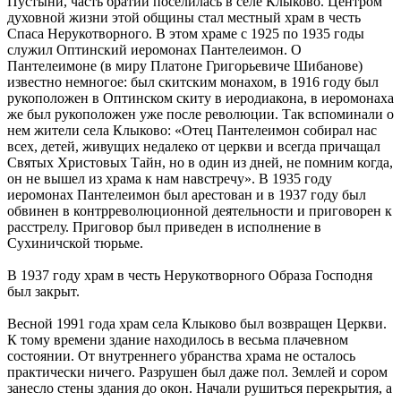
Пустыни, часть братии поселилась в селе Клыково. Центром
духовной жизни этой общины стал местный храм в честь
Спаса Нерукотворного. В этом храме с 1925 по 1935 годы
служил Оптинский иеромонах Пантелеимон. О
Пантелеимоне (в миру Платоне Григорьевиче Шибанове)
известно немногое: был скитским монахом, в 1916 году был
рукоположен в Оптинском скиту в иеродиакона, в иеромонаха
же был рукоположен уже после революции. Так вспоминали о
нем жители села Клыково: «Отец Пантелеимон собирал нас
всех, детей, живущих недалеко от церкви и всегда причащал
Святых Христовых Тайн, но в один из дней, не помним когда,
он не вышел из храма к нам навстречу». В 1935 году
иеромонах Пантелеимон был арестован и в 1937 году был
обвинен в контрреволюционной деятельности и приговорен к
расстрелу. Приговор был приведен в исполнение в
Сухиничской тюрьме.
В 1937 году храм в честь Нерукотворного Образа Господня
был закрыт.
Весной 1991 года храм села Клыково был возвращен Церкви.
К тому времени здание находилось в весьма плачевном
состоянии. От внутреннего убранства храма не осталось
практически ничего. Разрушен был даже пол. Землей и сором
занесло стены здания до окон. Начали рушиться перекрытия, а