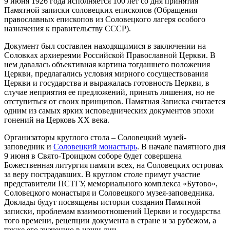
9 июня 1926 года исполняется 100 лет со дня принятия
Памятной записки соловецких епископов (Обращения
православных епископов из Соловецкого лагеря особого
назначения к правительству СССР).
Документ был составлен находящимися в заключении на
Соловках архиереями Российской Православной Церкви. В
нем давалась объективная картина тогдашнего положения
Церкви, предлагались условия мирного сосуществования
Церкви и государства и выражалась готовность Церкви, в
случае неприятия ее предложений, принять лишения, но не
отступиться от своих принципов. Памятная Записка считается
одним из самых ярких исповеднических документов эпохи
гонений на Церковь ХХ века.
Организаторы круглого стола – Соловецкий музей-
заповедник и
Соловецкий монастырь
. В начале памятного дня
9 июня в Свято-Троицком соборе будет совершена
Божественная литургия памяти всех, на Соловецких островах
за веру пострадавших. В круглом столе примут участие
представители ПСТГУ, мемориального комплекса «Бутово»,
Соловецкого монастыря и Соловецкого музея-заповедника.
Доклады будут посвящены истории создания Памятной
записки, проблемам взаимоотношений Церкви и государства
того времени, рецепции документа в стране и за рубежом, а
также его значению в наши дни.