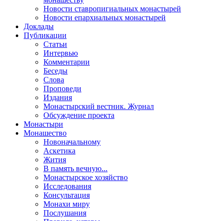
Новости ставропигиальных монастырей
Новости епархиальных монастырей
Доклады
Публикации
Статьи
Интервью
Комментарии
Беседы
Слова
Проповеди
Издания
Монастырский вестник. Журнал
Обсуждение проекта
Монастыри
Монашество
Новоначальному
Аскетика
Жития
В память вечную...
Монастырское хозяйство
Исследования
Консультация
Монахи миру
Послушания