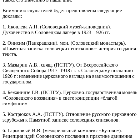
Вниманию слушателей будет представлены следующие
доклады:
1. Яковлева А.П. (Соловецкий музей-заповедник).
Духовенство в Соловецком лагере в 1923–1926 гг.
2. Онисим (Панкрашкин), мон. (Соловецкий монастырь).
«Памятная записка соловецких епископов»: история создания
текста.
3. Мазырин А.В., свящ. (ПСТГУ). От Всероссийского
Священного Собора 1917–1918 гг. к Соловецкому посланию
1926 г.: изменение церковного взгляда на взаимоотношения с
государством.
4. Бежанидзе Г.В. (ПСТГУ). Церковно-государственная модель
«Соловецкого воззвания» в свете концепции «благой
симфонии».
5. Кострюков А.А. (ПСТГУ). Отношение русского церковного
зарубежья к Памятной записке соловецких епископов.
6. Гарькавый И.В. (мемориальный комплекс «Бутово»).
Рецепция идей Соловецкого послания в практике движения