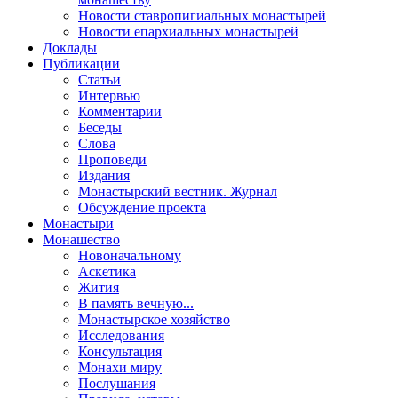
Новости ставропигиальных монастырей
Новости епархиальных монастырей
Доклады
Публикации
Статьи
Интервью
Комментарии
Беседы
Слова
Проповеди
Издания
Монастырский вестник. Журнал
Обсуждение проекта
Монастыри
Монашество
Новоначальному
Аскетика
Жития
В память вечную...
Монастырское хозяйство
Исследования
Консультация
Монахи миру
Послушания